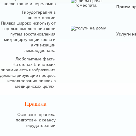
после травм и переломов
Прием вр
Гирудотерапия в
косметологии
Пиявки широко используют
с целью омоложения кожи
путем восстановления
Услуги н
микроциркуляции крови и
активизации
лимфодренажа
Любопытные факты
На стенах Египетских
пирамид есть изображения
демонстрирующие процесс
использования пиявок в
медицинских целях.
Правила
Основные правила
подготовки к сеансу
гирудотерапии