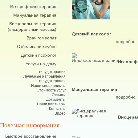
Иглорефлексотерапия
Мануальная терапия
Виcцеральная терапия
(висцеральный массаж)
Детский психолог
Врач гомеопат
подробно
Отбеливание зубов
Детский психолог
Иглореф
Услуги на дому
гирудотерапии
Лечебные направления
гирудотерапии
Наши специалисты
Мануальная терапия
Стоимость услуг
Отзывы
подробно
Документы
Наши партнеры
Контакты
Видео
Висцера
Полезная информация
Быстрое восстановление