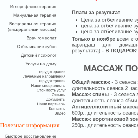
Иглорефлексотерапия
Плати за результат
Мануальная терапия
Цена за отбеливание зу
Виcцеральная терапия
цена за отбеливание зу
(висцеральный массаж)
цена за отбеливание зу
Врач гомеопат
Только в ноябре
всем кто
карандаш для домашне
Отбеливание зубов
результата) -
В ПОДАРОК
!
Детский психолог
Услуги на дому
МАССАЖ ПО
гирудотерапии
Лечебные направления
гирудотерапии
Общий массаж
- 3 сеанса 
Наши специалисты
длительность сеанса 2 час
Стоимость услуг
Массаж спины
- 3 сеанса 
Отзывы
Документы
длительность сеанса 45ми
Наши партнеры
Антицеллюлитный масс
Контакты
600р., длительность сеанса
Видео
Массаж воротниковой зо
Полезная информация
250р., длительность сеанса
Быстрое восстановление